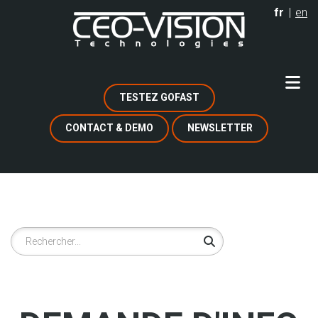
Aller
fr
en
au
contenu
principal
TESTEZ GOFAST
CONTACT & DEMO
NEWSLETTER
Rechercher