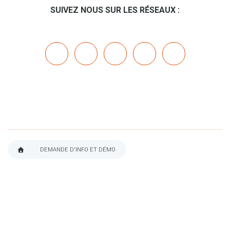
SUIVEZ NOUS SUR LES RÉSEAUX :
twitter
linkedin
youtube
bluesky
mastodon
DEMANDE D'INFO ET DÉMO
FIL
D'ARIANE