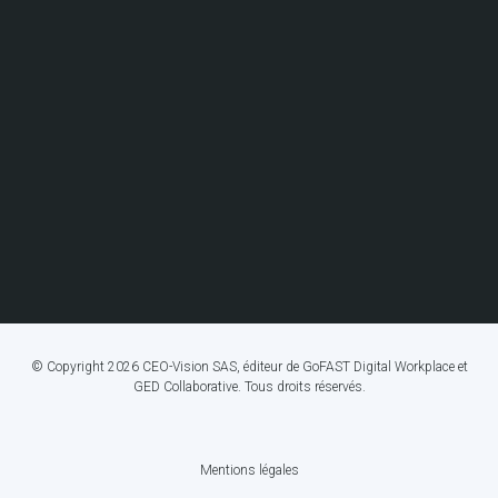
© Copyright 2026 CEO-Vision SAS, éditeur de GoFAST Digital Workplace et
GED Collaborative. Tous droits réservés.
Mentions légales
FOOTER