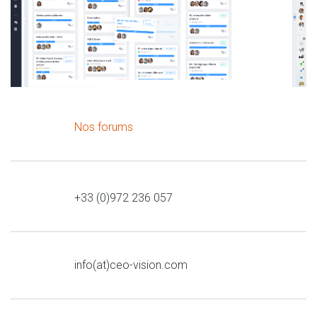
Rejoignez
Nos forums
nos
forums
Tel.
+33 (0)972 236 057
Email
info(at)ceo-vision.com