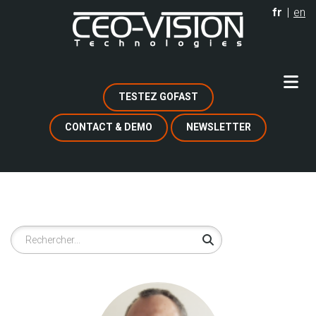
Aller
fr
en
au
contenu
principal
TESTEZ GOFAST
CONTACT & DEMO
NEWSLETTER
Rechercher