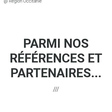
@ Région Occitanie
Savoie (74)
PARMI NOS
RÉFÉRENCES ET
PARTENAIRES...