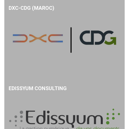
DXC-CDG (MAROC)
EDISSYUM CONSULTING