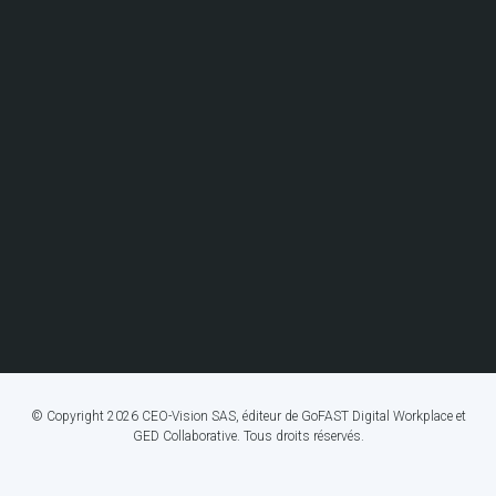
© Copyright 2026 CEO-Vision SAS, éditeur de GoFAST Digital Workplace et
GED Collaborative. Tous droits réservés.