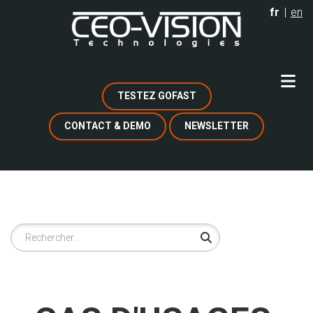
Aller
fr
en
au
contenu
principal
TESTEZ GOFAST
CONTACT & DEMO
NEWSLETTER
Rechercher