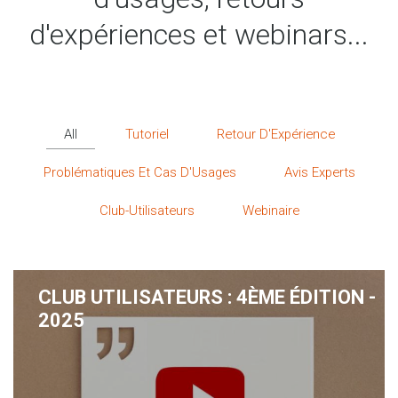
d'expériences et webinars...
All
Tutoriel
Retour D'Expérience
Problématiques Et Cas D'Usages
Avis Experts
Club-Utilisateurs
Webinaire
CLUB UTILISATEURS : 4ÈME ÉDITION -
2025