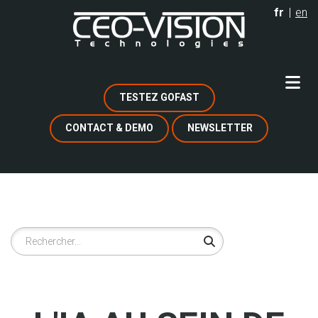
Aller
fr
en
au
contenu
principal
TESTEZ GOFAST
CONTACT & DEMO
NEWSLETTER
Rechercher