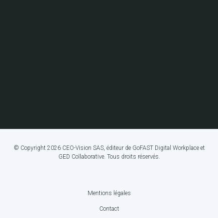
© Copyright 2026 CEO-Vision SAS, éditeur de GoFAST Digital Workplace et
GED Collaborative. Tous droits réservés.
Mentions légales
FOOTER
Contact
BOTTOM