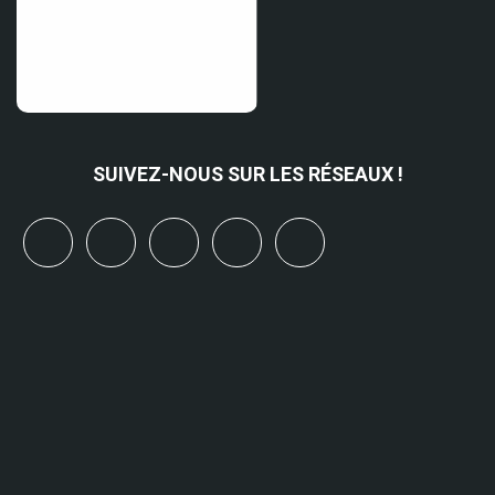
SUIVEZ-NOUS SUR LES RÉSEAUX !
x
linkedin
youtube
bluesky
mastodon