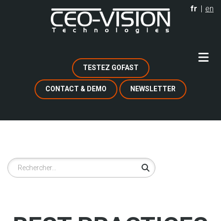
Aller
fr
en
au
contenu
principal
TESTEZ GOFAST
CONTACT & DEMO
NEWSLETTER
Rechercher