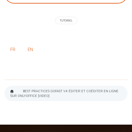
TUTORIEL
FR
EN
BEST PRACTICES GOFAST V4: ÉDITER ET COÉDITER EN LIGNE
SUR ONLYOFFICE [VIDEO]
FIL
D'ARIANE