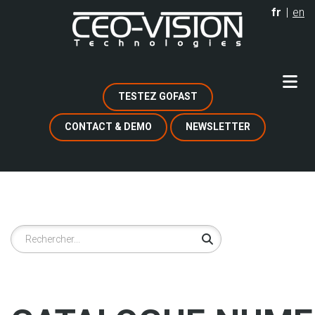
Aller
fr
en
au
contenu
principal
TESTEZ GOFAST
CONTACT & DEMO
NEWSLETTER
Rechercher