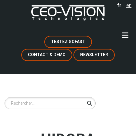
Aller
fr
en
au
contenu
principal
TESTEZ GOFAST
CONTACT & DEMO
NEWSLETTER
Rechercher