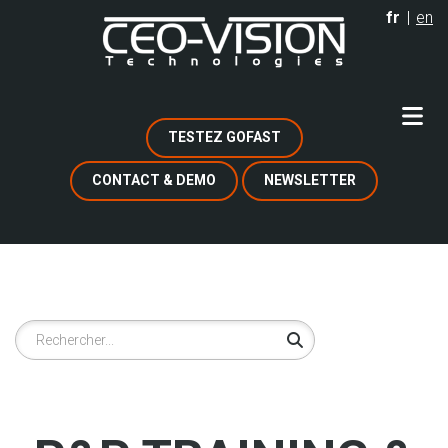
Aller
fr
en
au
contenu
principal
TESTEZ GOFAST
CONTACT & DEMO
NEWSLETTER
Rechercher