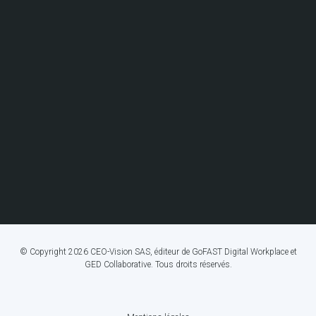
© Copyright 2026 CEO-Vision SAS, éditeur de GoFAST Digital Workplace et
GED Collaborative. Tous droits réservés.