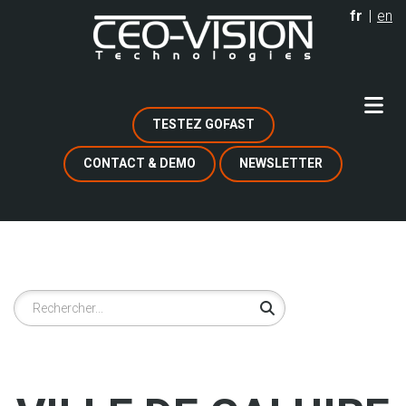
Aller
fr
en
au
contenu
principal
TESTEZ GOFAST
CONTACT & DEMO
NEWSLETTER
Rechercher