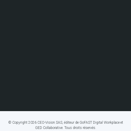
© Copyright 2026 CEO-Vision SAS, éditeur de GoFAST Digital Workplace et
GED Collaborative. Tous droits réservés.