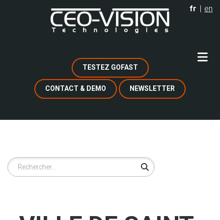
Aller
fr
en
au
contenu
principal
TESTEZ GOFAST
CONTACT & DEMO
NEWSLETTER
Rechercher