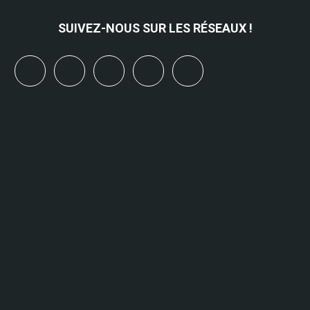
SUIVEZ-NOUS SUR LES RÉSEAUX !
x
linkedin
youtube
bluesky
mastodon