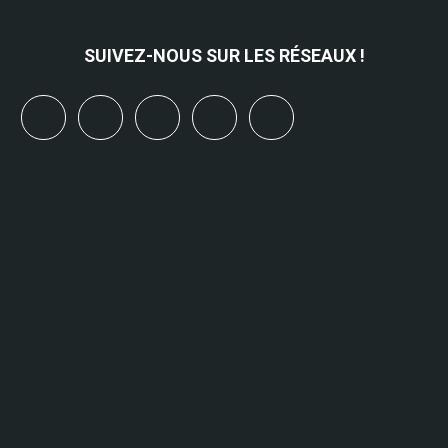
SUIVEZ-NOUS SUR LES RÉSEAUX !
x
linkedin
youtube
bluesky
mastodon