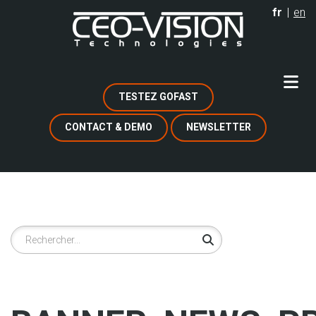
Aller
fr
en
au
contenu
principal
TESTEZ GOFAST
CONTACT & DEMO
NEWSLETTER
Rechercher