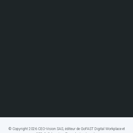
© Copyright 2026 CEO-Vision SAS, éditeur de GoFAST Digital Workplace et