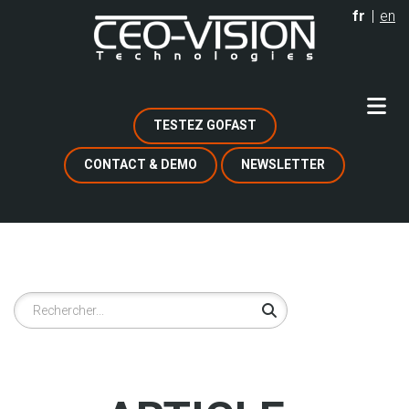
Aller
fr
en
au
contenu
principal
TESTEZ GOFAST
CONTACT & DEMO
NEWSLETTER
Rechercher