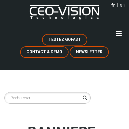
Aller
fr
en
au
contenu
principal
TESTEZ GOFAST
CONTACT & DEMO
NEWSLETTER
Rechercher