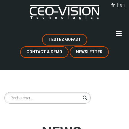
Aller
fr
en
au
contenu
principal
TESTEZ GOFAST
CONTACT & DEMO
NEWSLETTER
Rechercher