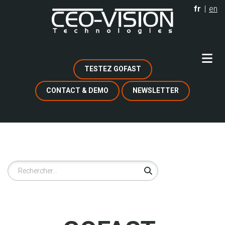
Aller
fr
en
au
contenu
principal
TESTEZ GOFAST
CONTACT & DEMO
NEWSLETTER
Rechercher