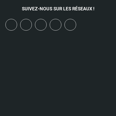
SUIVEZ-NOUS SUR LES RÉSEAUX !
x
linkedin
youtube
bluesky
mastodon