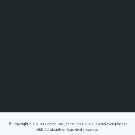
© Copyright 2026 CEO-Vision SAS, éditeur de GoFAST Digital Workplace et
GED Collaborative. Tous droits réservés.