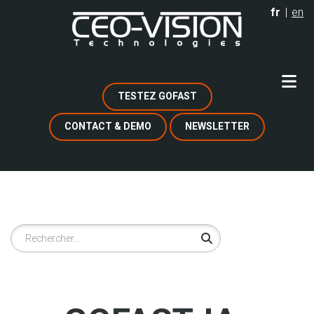
Aller
fr
en
au
contenu
principal
TESTEZ GOFAST
CONTACT & DEMO
NEWSLETTER
Rechercher