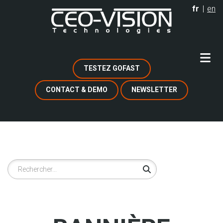
Aller
fr
en
au
contenu
principal
TESTEZ GOFAST
CONTACT & DEMO
NEWSLETTER
Rechercher