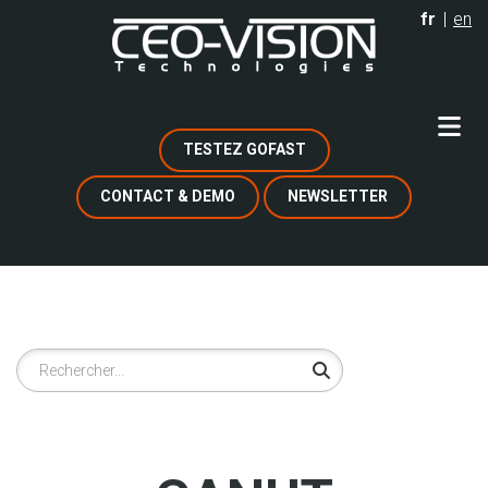
Aller
fr
en
au
contenu
principal
TESTEZ GOFAST
CONTACT & DEMO
NEWSLETTER
Rechercher