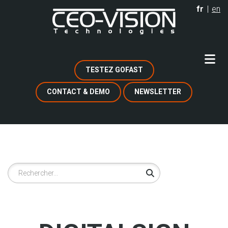
Aller
fr
en
au
contenu
principal
TESTEZ GOFAST
CONTACT & DEMO
NEWSLETTER
Rechercher