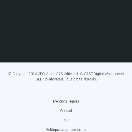
© Copyright 2026 CEO-Vision SAS, éditeur de GoFAST Digital Workplace et
GED Collaborative. Tous droits réservés.
Mentions légales
FOOTER
Contact
BOTTOM
CGV
MENU
Politique de confidentialité