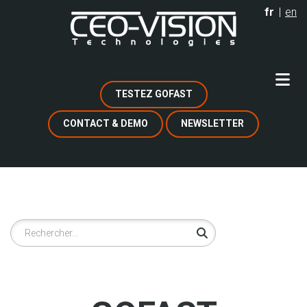
Aller
fr
en
au
contenu
principal
TESTEZ GOFAST
CONTACT & DEMO
NEWSLETTER
Rechercher