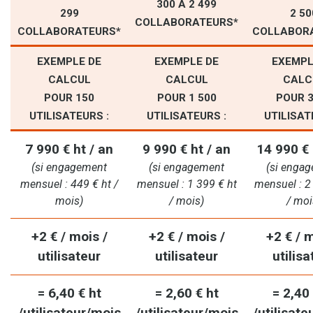
300 À 2 499
299
2 50
COLLABORATEURS*
COLLABORATEURS*
COLLABOR
EXEMPLE DE
EXEMPLE DE
EXEMPL
CALCUL
CALCUL
CALC
POUR 150
POUR 1 500
POUR 
UTILISATEURS :
UTILISATEURS :
UTILISAT
7 990 € ht / an
9 990 € ht / an
14 990 € 
(si engagement
(si engagement
(si enga
mensuel : 449 € ht /
mensuel : 1 399 € ht
mensuel : 2
mois)
/ mois)
/ moi
+2 € / mois /
+2 € / mois /
+2 € / m
utilisateur
utilisateur
utilisa
= 6,40 € ht
= 2,60 € ht
= 2,40 
/utilisateur/mois
/utilisateur/mois
/utilisate