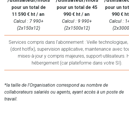
pour un total de
pour un total de 45
pour un tot
11 590 € ht / an
990 € ht / an
990 € ht
Calcul : 7 990+
Calcul : 9 990+
Calcul : 
(2x150x12)
(2x1500x12)
(2x3000
Services compris dans l'abonnement : Veille technologique, 
(dont hotfix), supervision applicative, maintenance avec to
mises-à-jour y compris majeures, support-utilisateurs. 
hébergement (car plateforme dans votre SI).
*la taille de l'Organisation correspond au nombre de
collaborateurs salariés ou agents, ayant accès à un poste de
travail.