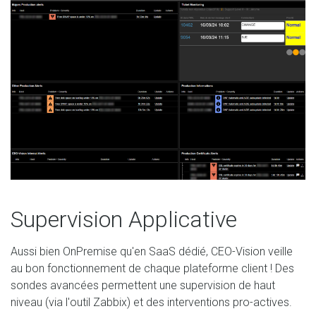
Supervision Applicative
Aussi bien OnPremise qu'en SaaS dédié, CEO-Vision veille
au bon fonctionnement de chaque plateforme client ! Des
sondes avancées permettent une supervision de haut
niveau (via l'outil Zabbix) et des interventions pro-actives.