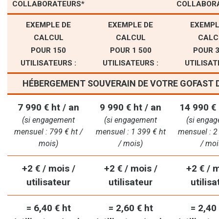
COLLABORATEURS*
COLLABOR
EXEMPLE DE
EXEMPLE DE
EXEMPL
CALCUL
CALCUL
CALC
POUR 150
POUR 1 500
POUR 
UTILISATEURS :
UTILISATEURS :
UTILISAT
HÉBERGEMENT SOUVERAIN DE VOTRE GOFAST D
7 990 € ht / an
9 990 € ht / an
14 990 € 
(si engagement
(si engagement
(si enga
mensuel : 799 € ht /
mensuel : 1 399 € ht
mensuel : 2
mois)
/ mois)
/ moi
+2 € / mois /
+2 € / mois /
+2 € / m
utilisateur
utilisateur
utilisa
= 6,40 € ht
= 2,60 € ht
= 2,40 