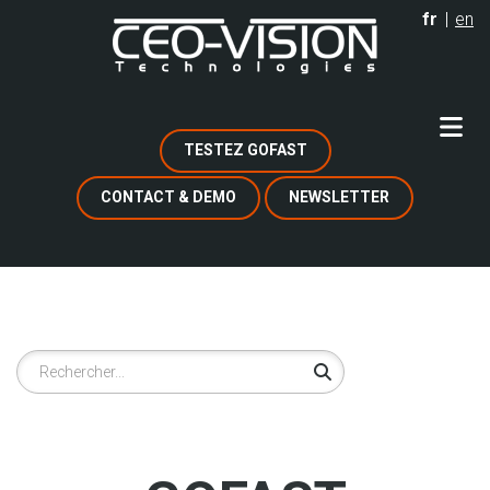
Aller
fr
en
au
contenu
principal
TESTEZ GOFAST
CONTACT & DEMO
NEWSLETTER
Rechercher