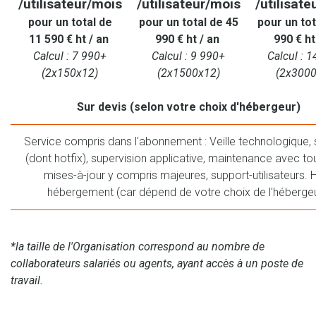
/utilisateur/mois
/utilisateur/mois
/utilisate
pour un total de
pour un total de 45
pour un tot
11 590 € ht / an
990 € ht / an
990 € ht
Calcul : 7 990+
Calcul : 9 990+
Calcul : 
(2x150x12)
(2x1500x12)
(2x3000
Sur devis (selon votre choix d'hébergeur)
Service compris dans l'abonnement : Veille technologique, 
(dont hotfix), supervision applicative, maintenance avec to
mises-à-jour y compris majeures, support-utilisateurs. 
hébergement (car dépend de votre choix de l'hébergeu
*la taille de l'Organisation correspond au nombre de
collaborateurs salariés ou agents, ayant accès à un poste de
travail.