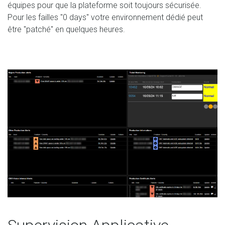
équipes pour que la plateforme soit toujours sécurisée.
Pour les failles "0 days" votre environnement dédié peut
être "patché" en quelques heures.