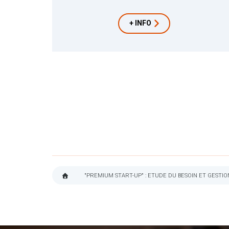
+ INFO
"PREMIUM START-UP" : ETUDE DU BESOIN ET GEST
FIL
D'ARIANE