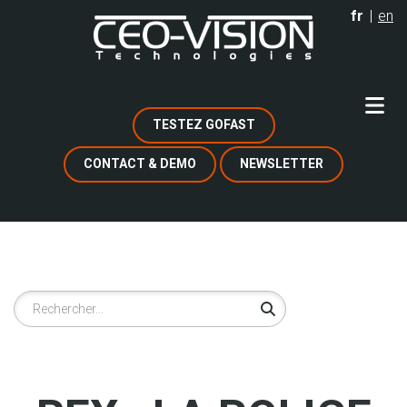
Aller
fr
en
au
contenu
principal
TESTEZ GOFAST
CONTACT & DEMO
NEWSLETTER
Rechercher