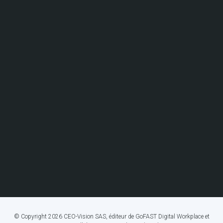
© Copyright 2026 CEO-Vision SAS, éditeur de GoFAST Digital Workplace et