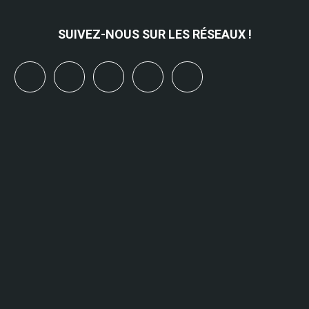
SUIVEZ-NOUS SUR LES RÉSEAUX !
x
linkedin
youtube
bluesky
mastodon