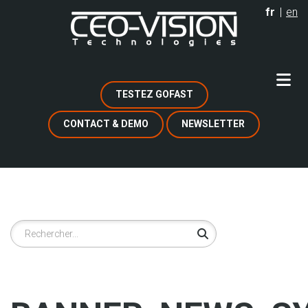
Aller
fr
en
au
contenu
principal
TESTEZ GOFAST
CONTACT & DEMO
NEWSLETTER
Rechercher