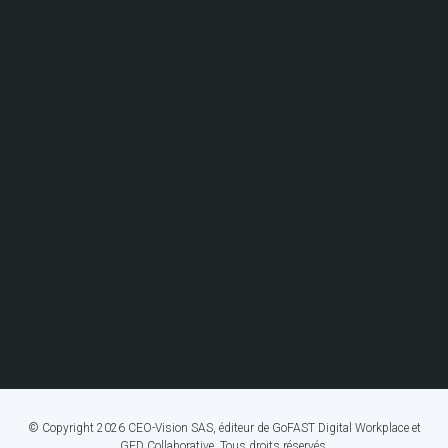
© Copyright 2026 CEO-Vision SAS, éditeur de GoFAST Digital Workplace et
GED Collaborative. Tous droits réservés.