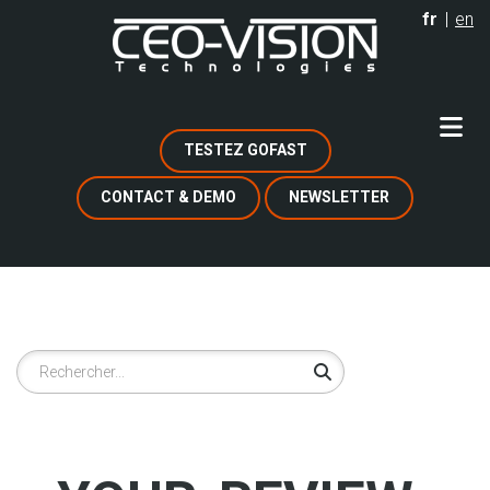
Aller
fr
en
au
contenu
principal
TESTEZ GOFAST
CONTACT & DEMO
NEWSLETTER
Rechercher