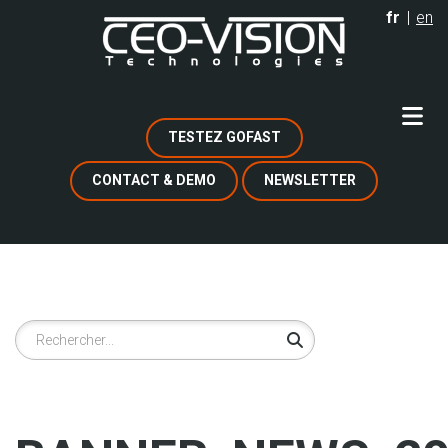
Aller
fr
en
au
contenu
principal
TESTEZ GOFAST
CONTACT & DEMO
NEWSLETTER
Rechercher