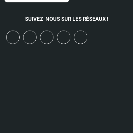
SUIVEZ-NOUS SUR LES RÉSEAUX !
x
linkedin
youtube
bluesky
mastodon