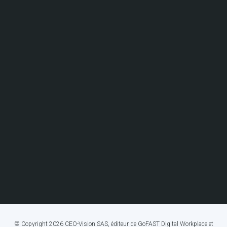
© Copyright 2026 CEO-Vision SAS, éditeur de GoFAST Digital Workplace et