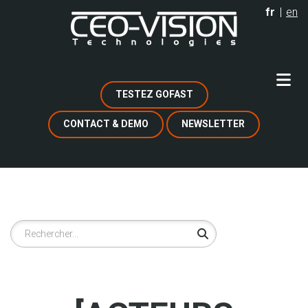
Aller
fr
en
au
contenu
principal
TESTEZ GOFAST
CONTACT & DEMO
NEWSLETTER
Rechercher