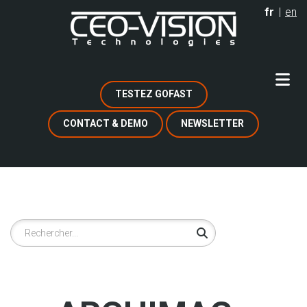
Aller
fr
en
au
contenu
principal
TESTEZ GOFAST
CONTACT & DEMO
NEWSLETTER
Rechercher