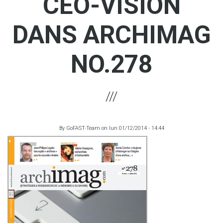
CEO-VISION
DANS ARCHIMAG
NO.278
By
GoFAST-Team
on
lun 01/12/2014 - 14:44