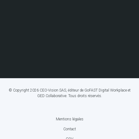
© Copyright 2026 CEO-Vision SAS, éditeur de GoFAST Digital Workplace et
GED Collaborative. Tous droits réservés.
Mentions légales
FOOTER
Contact
BOTTOM
CGV