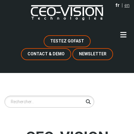
Aller
fr
en
au
contenu
principal
TESTEZ GOFAST
CONTACT & DEMO
NEWSLETTER
Rechercher