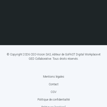
© Copyright 2026 CEO-Vision SAS, éditeur de GoFAST Digital Workplace et
GED Collaborative. Tous droits réservés.
Mentions légales
FOOTER
Contact
BOTTOM
CGV
MENU
Politique de confidentialité