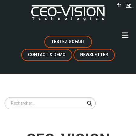
Aller
fr
en
au
contenu
principal
TESTEZ GOFAST
CONTACT & DEMO
NEWSLETTER
Rechercher