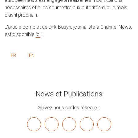
européennes, s’est engagé à réaliser les modifications
nécessaires et à les soumettre aux autorités d’ici le mois
d’avril prochain.
L'article complet de Dirk Basyn, journaliste à Channel News,
est disponible
ici
!
FR
EN
News et Publications
Suivez nous sur les réseaux :
x
linkedin
youtube
bluesky
mastodon