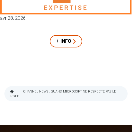
avr 28, 2026
+ INFO
CHANNEL NEWS : QUAND MICROSOFT NE RESPECTE PAS LE
RGPD
FIL
D'ARIANE