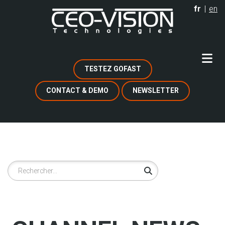
Aller
fr
en
au
contenu
principal
TESTEZ GOFAST
CONTACT & DEMO
NEWSLETTER
Rechercher