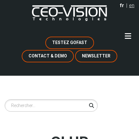
Aller
fr
en
au
contenu
principal
TESTEZ GOFAST
CONTACT & DEMO
NEWSLETTER
Rechercher