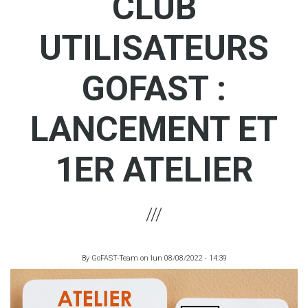
CLUB
UTILISATEURS
GOFAST :
LANCEMENT ET
1ER ATELIER
By
GoFAST-Team
on
lun 08/08/2022 - 14:39