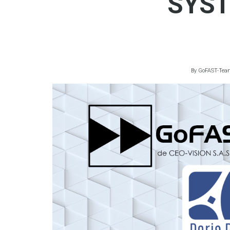
SYST
By
GoFAST-Tea