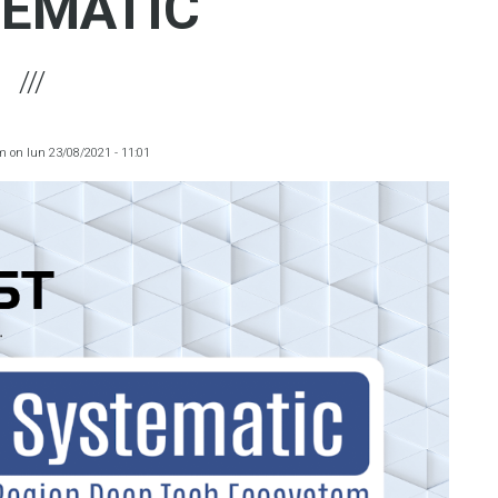
EMATIC
m
on
lun 23/08/2021 - 11:01