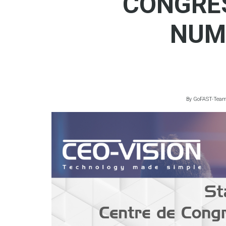
CONGRÈS
NUM
By
GoFAST-Tea