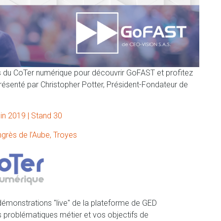
 du CoTer numérique pour découvrir GoFAST et profitez
 présenté par Christopher Potter, Président-Fondateur de
uin 2019 | Stand 30
grès de l’Aube, Troyes
émonstrations "live" de la plateforme de GED
 problématiques métier et vos objectifs de