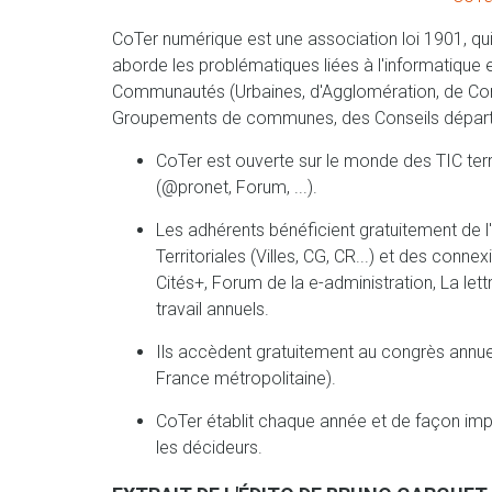
CoTer numérique est une association loi 1901, qui r
aborde les problématiques liées à l'informatique 
Communautés (Urbaines, d'Agglomération, de C
Groupements de communes, des Conseils départe
CoTer est ouverte sur le monde des TIC terri
(@pronet, Forum, ...).
Les adhérents bénéficient gratuitement de l
Territoriales (Villes, CG, CR...) et des conn
Cités+, Forum de la e-administration, La let
travail annuels.
Ils accèdent gratuitement au congrès annuel 
France métropolitaine).
CoTer établit chaque année et de façon imp
les décideurs.