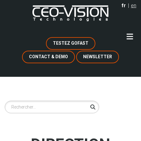
Aller
fr
en
au
contenu
principal
TESTEZ GOFAST
CONTACT & DEMO
NEWSLETTER
Rechercher