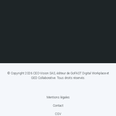
© Copyright 2026 CEO-Vision SAS, éditeur de GoFAST Digital Workplace et
GED Collaborative. Tous droits réservés.
Mentions légales
FOOTER
Contact
BOTTOM
CGV