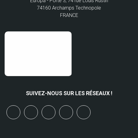
Europa - Porte 3, 74 rue Louis Rustin
74160 Archamps Technopole
FRANCE
SUIVEZ-NOUS SUR LES RÉSEAUX !
x
linkedin
youtube
bluesky
mastodon