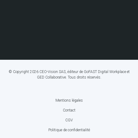
© Copyright 2026 CEO-Vision SAS, éditeur de GoFAST Digital Workplace et
GED Collaborative. Tous droits réservés.
Mentions légales
FOOTER
Contact
BOTTOM
CGV
MENU
Politique de confidentialité