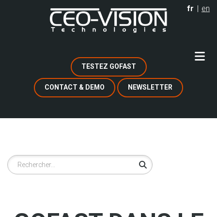
Aller
fr
en
au
contenu
principal
TESTEZ GOFAST
CONTACT & DEMO
NEWSLETTER
Rechercher