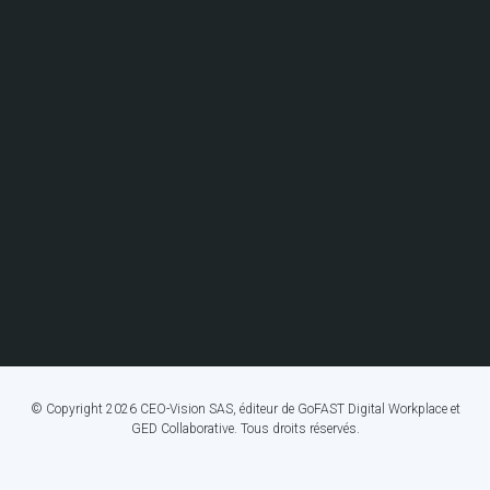
© Copyright 2026 CEO-Vision SAS, éditeur de GoFAST Digital Workplace et
GED Collaborative. Tous droits réservés.