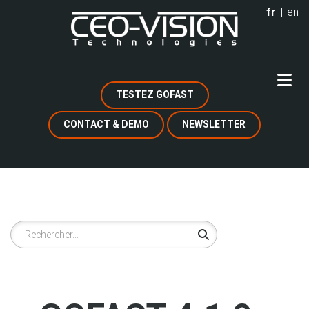
Aller
fr
en
au
contenu
principal
TESTEZ GOFAST
CONTACT & DEMO
NEWSLETTER
Rechercher