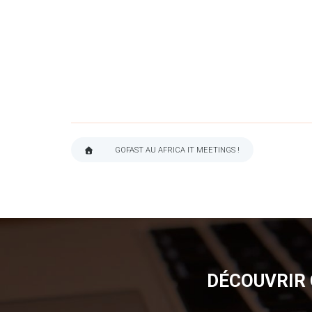
GOFAST AU AFRICA IT MEETINGS !
FIL
D'ARIANE
DÉCOUVRIR 