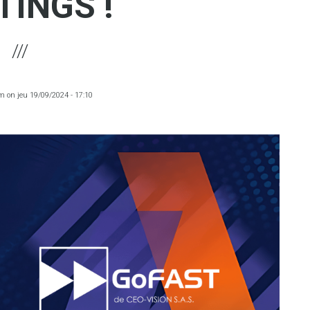
TINGS !
am
on
jeu 19/09/2024 - 17:10