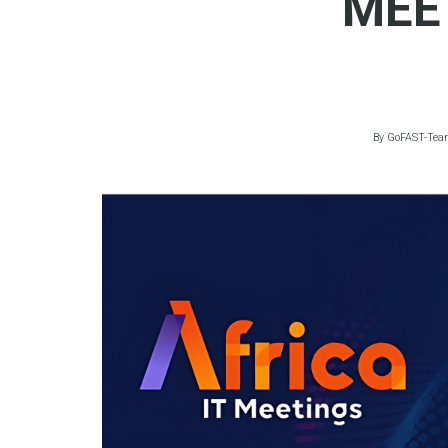
MEE
By
GoFAST-Te