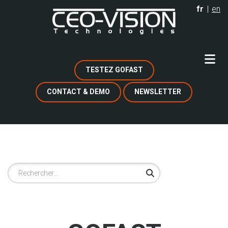
Aller
fr
en
au
contenu
principal
TESTEZ GOFAST
CONTACT & DEMO
NEWSLETTER
Rechercher