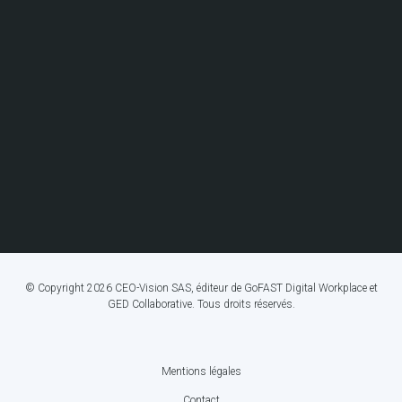
© Copyright 2026 CEO-Vision SAS, éditeur de GoFAST Digital Workplace et
GED Collaborative. Tous droits réservés.
Mentions légales
FOOTER
Contact