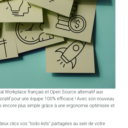
al Workplace français et Open Source alternatif aux
aboratif pour une équipe 100% efficace ! Avec son nouveau
hes encore plus simple grâce à une ergonomie optimisée et
 deux clics vos "todo-lists" partagées au sein de votre