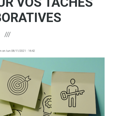
UR VOS TÂCHES
ORATIVES
m
on
lun 08/11/2021 - 16:42