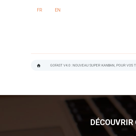
FR
EN
GOFAST V4.0 : NOUVEAU SUPER KANBAN, POUR VOS 
FIL
D'ARIANE
DÉCOUVRIR 