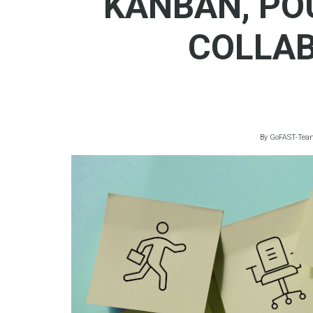
KANBAN, PO
COLLAB
By
GoFAST-Tea