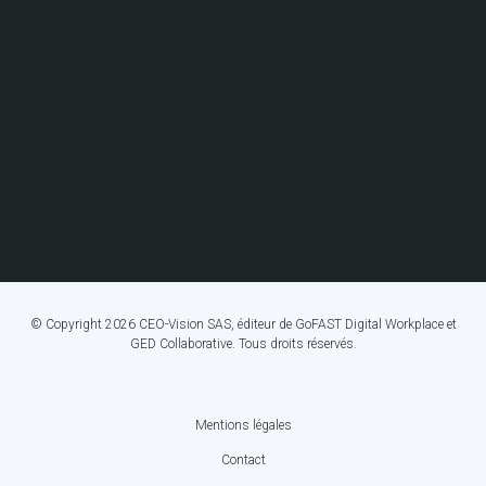
© Copyright 2026 CEO-Vision SAS, éditeur de GoFAST Digital Workplace et
GED Collaborative. Tous droits réservés.
Mentions légales
FOOTER
Contact
BOTTOM