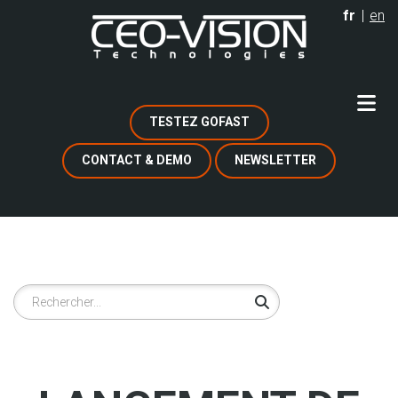
Aller
fr
en
au
contenu
principal
TESTEZ GOFAST
CONTACT & DEMO
NEWSLETTER
Rechercher