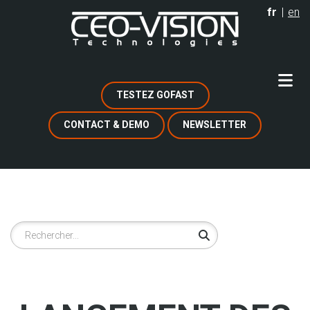
Aller
fr
en
au
contenu
principal
TESTEZ GOFAST
CONTACT & DEMO
NEWSLETTER
Rechercher