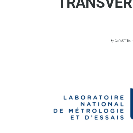
TRANSVER
By
GoFAST-Tea