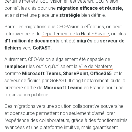
certains métiers, CEO-Vision en est vétéran. CEO-Vision
connaît les clés pour une
migration efficace et réussie,
et ainsi met une place une
stratégie
bien définie.
Parmi les migrations que CEO-Vision a effectués, on peut
retrouver celle du
Département de la Haute-Savoie
, ou plus
d’1 million de documents
ont été
migrés
du
serveur de
fichiers
vers
GoFAST
.
Autrement, CEO-Vision a également été capable de
remplacer
les outils qu’utilisaient la
Ville de Nanterre
,
comme
Microsoft Teams
,
SharePoint
,
Office365
, et le
serveur de fichier, par GoFAST. Il s’agit notamment ici de la
première sortie de
Microsoft Teams
en France pour une
organisation publique.
Ces migrations vers une solution collaborative souveraine
et opensource permettent non seulement d’améliorer
l’expérience des collaborateurs, grâce à des fonctionnalités
avancées et une plateforme intuitive, mais garantissent