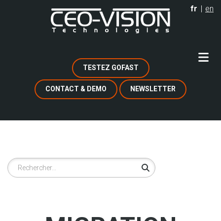
Aller
fr
en
au
contenu
principal
TESTEZ GOFAST
CONTACT & DEMO
NEWSLETTER
Rechercher