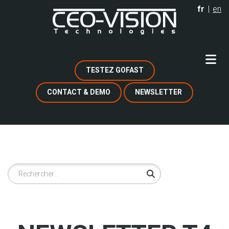
Aller
fr
en
au
contenu
principal
TESTEZ GOFAST
CONTACT & DEMO
NEWSLETTER
Rechercher