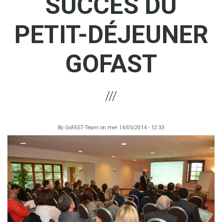
SUCCÈS DU
PETIT-DÉJEUNER
GOFAST
By
GoFAST-Team
on
mer 14/05/2014 - 12:33