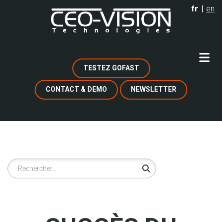
Aller
fr
en
au
contenu
principal
TESTEZ GOFAST
CONTACT & DEMO
NEWSLETTER
Rechercher