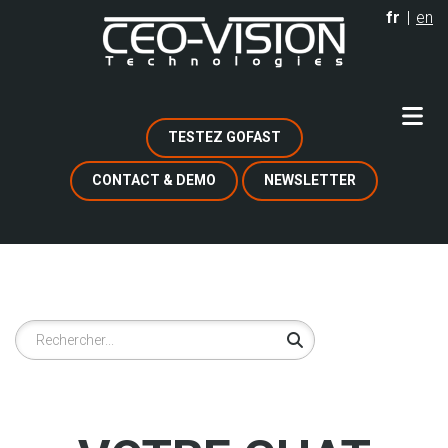
Aller
fr
en
au
contenu
principal
TESTEZ GOFAST
CONTACT & DEMO
NEWSLETTER
Rechercher