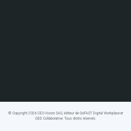
© Copyright 2026 CEO-Vision SAS, éditeur de GoFAST Digital Workplace et
GED Collaborative. Tous droits réservés.