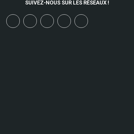
SUIVEZ-NOUS SUR LES RÉSEAUX !
x
linkedin
youtube
bluesky
mastodon