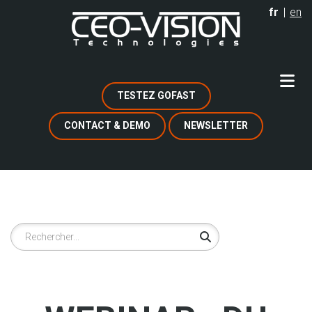
Aller
fr
en
au
contenu
principal
TESTEZ GOFAST
CONTACT & DEMO
NEWSLETTER
Rechercher