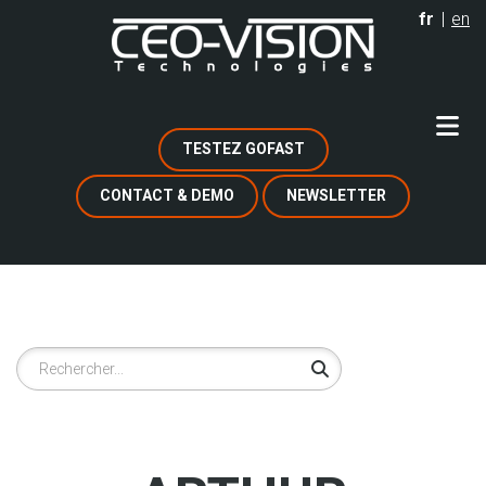
Aller
fr
en
au
contenu
principal
TESTEZ GOFAST
CONTACT & DEMO
NEWSLETTER
Rechercher