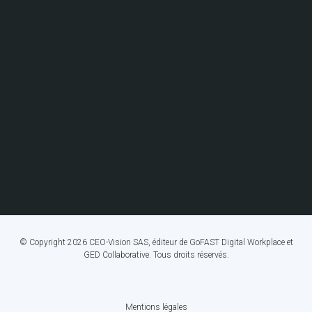
© Copyright 2026 CEO-Vision SAS, éditeur de GoFAST Digital Workplace et
GED Collaborative. Tous droits réservés.
Mentions légales