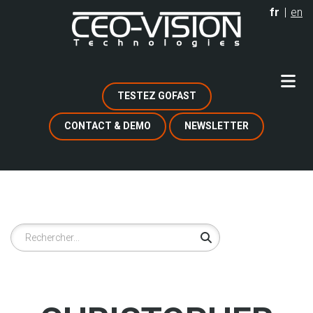
Aller
fr
en
au
contenu
principal
TESTEZ GOFAST
CONTACT & DEMO
NEWSLETTER
Rechercher